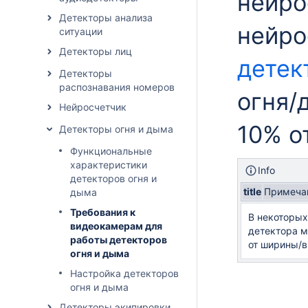
нейро
Детекторы анализа
нейро
ситуации
Детекторы лиц
детек
Детекторы
распознавания номеров
огня/
Нейросчетчик
10% о
Детекторы огня и дыма
Функциональные
характеристики
Info
детекторов огня и
title
Примеча
дыма
Требования к
В некоторы
видеокамерам для
детектора м
работы детекторов
от ширины/в
огня и дыма
Настройка детекторов
огня и дыма
Детекторы экипировки