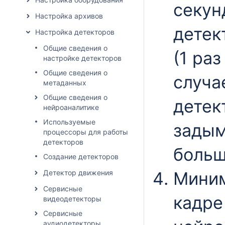
секун
Настройка архивов
детек
Настройка детекторов
Общие сведения о
(1 ра
настройке детекторов
Общие сведения о
случа
метаданных
Общие сведения о
детек
нейроаналитике
Используемые
задым
процессоры для работы
детекторов
больш
Создание детекторов
Детектор движения
Миним
Сервисные
кадре
видеодетекторы
Сервисные
аудиодетекторы