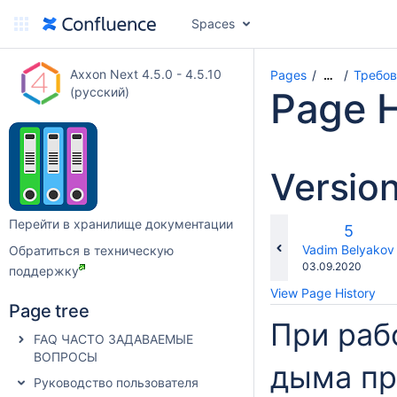
Spaces
Axxon Next 4.5.0 - 4.5.10
Pages
Требов
…
(русский)
Page H
Versio
Перейти в хранилище документации
Old
5
Versio
changes.mady.b
Vadim Belyakov
Обратиться в техническую
Saved
03.09.2020
поддержку
on
View Page History
Page tree
При раб
FAQ ЧАСТО ЗАДАВАЕМЫЕ
ВОПРОСЫ
дыма пр
Руководство пользователя