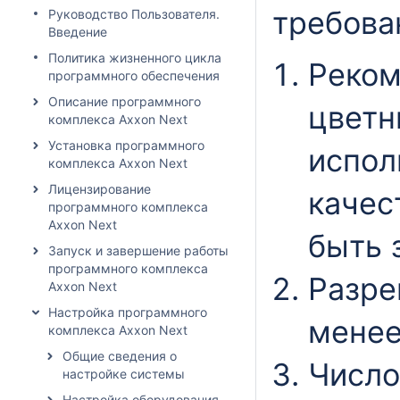
требова
Руководство Пользователя.
Введение
Политика жизненного цикла
Реком
программного обеспечения
Описание программного
цветн
комплекса Axxon Next
Установка программного
испол
комплекса Axxon Next
Лицензирование
качес
программного комплекса
Axxon Next
быть 
Запуск и завершение работы
программного комплекса
Разре
Axxon Next
Настройка программного
менее
комплекса Axxon Next
Общие сведения о
Число
настройке системы
Настройка оборудования