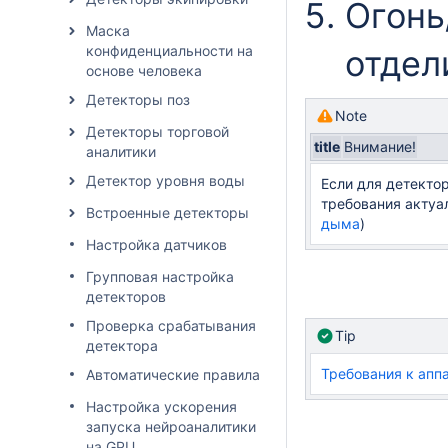
Огон
Маска
конфиденциальности на
отдел
основе человека
Детекторы поз
Note
Детекторы торговой
title
Внимание!
аналитики
Детектор уровня воды
Если для детекто
требования актуал
Встроенные детекторы
дыма
)
Настройка датчиков
Групповая настройка
детекторов
Проверка срабатывания
Tip
детектора
Требования к апп
Автоматические правила
Настройка ускорения
запуска нейроаналитики
на GPU