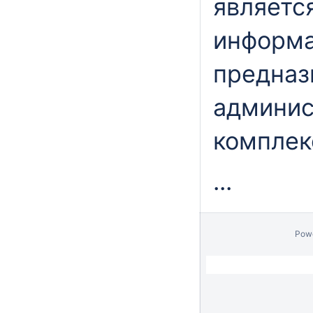
являетс
информа
предназ
админис
компле
...
Pow