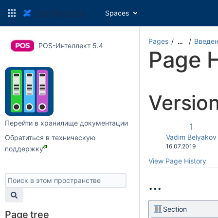
Spaces
Pages
Введе
…
POS-Интеллект 5.4
Page H
Versio
Перейти в хранилище документации
Old
1
Versio
changes.mady.b
Vadim Belyakov
Обратиться в техническую
Saved
16.07.2019
поддержку
on
View Page History
...
Section
Page tree