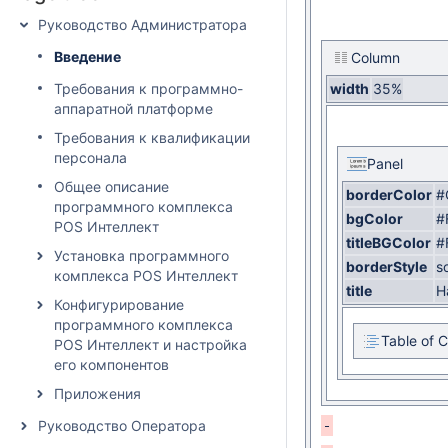
Руководство Администратора
Введение
Column
Требования к программно-
width
35%
аппаратной платформе
Требования к квалификации
персонала
Panel
Общее описание
borderColor
#
программного комплекса
bgColor
#
POS Интеллект
titleBGColor
#
Установка программного
borderStyle
so
комплекса POS Интеллект
title
Н
Конфигурирование
программного комплекса
Table of 
POS Интеллект и настройка
его компонентов
Приложения
Руководство Оператора