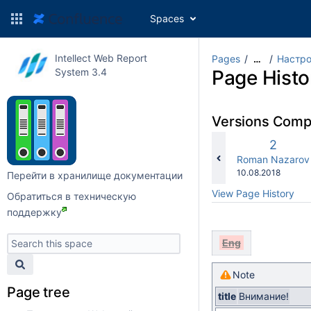
Spaces
Intellect Web Report
Pages
Настро
…
System 3.4
Page Histo
Versions Com
Old
2
Versio
changes.mady.b
Roman Nazarov
Saved
10.08.2018
Перейти в хранилище документации
on
View Page History
Обратиться в техническую
поддержку
Eng
Note
Page tree
title
Внимание!