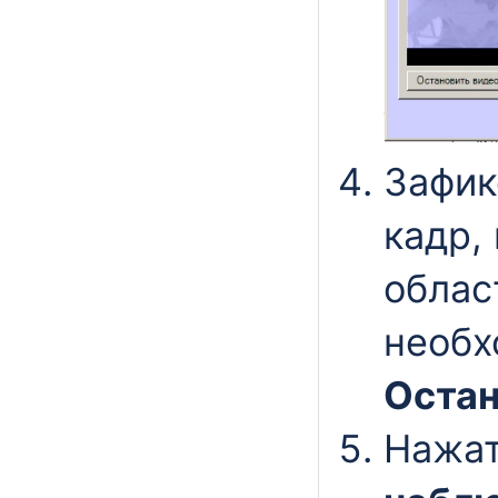
Зафик
кадр,
облас
необх
Остан
Нажат