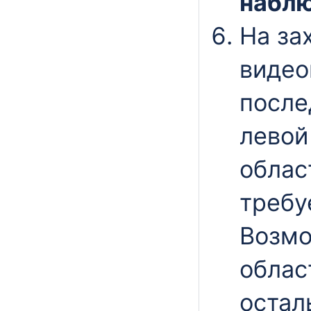
набл
На за
видео
после
левой
облас
требу
Возмо
облас
остал