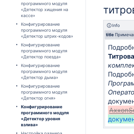
программного модуля
титро
«Детектор хищения на
кассе»
Конфигурирование
Info
программного модуля
title
Примеча
«Детектор штрих-кодов»
Конфигурирование
Подробн
программного модуля
Титров
«Детектор поезда»
комплек
Конфигурирование
программного модуля
Подробн
«Детектор дыма»
Програм
Конфигурирование
Операт
программного модуля
«Детектор огня»
докумен
Конфигурирование
AxxonSo
программного модуля
докумен
«Детектор уровня
взлива»
Настройка размера