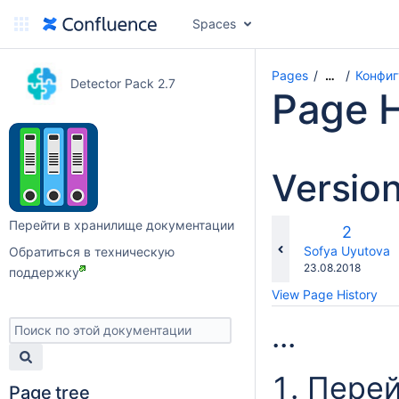
Spaces
Pages
Конфиг
…
Detector Pack 2.7
Page H
Versio
Перейти в хранилище документации
Old
2
Version
changes.mady.b
Sofya Uyutova
Обратиться в техническую
Saved
23.08.2018
поддержку
on
View Page History
...
Перей
Page tree