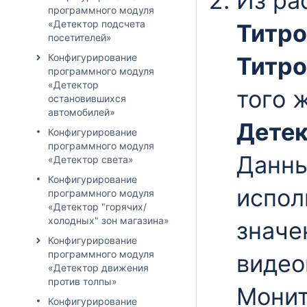
Из ра
программного модуля
«Детектор подсчета
Титро
посетителей»
Конфигурирование
Титро
программного модуля
«Детектор
того 
остановившихся
автомобилей»
Детек
Конфигурирование
программного модуля
Данны
«Детектор света»
Конфигурирование
испол
программного модуля
«Детектор "горячих/
холодных" зон магазина»
значе
Конфигурирование
программного модуля
видео
«Детектор движения
против толпы»
Монит
Конфигурирование