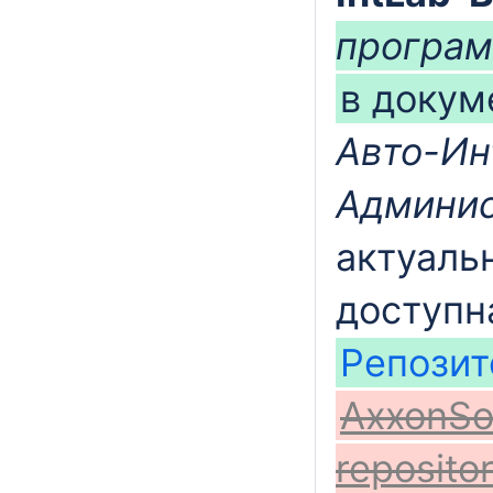
програм
в доку
Авто-Ин
Админис
актуаль
доступн
Репози
AxxonSo
reposito