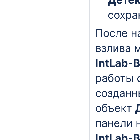
сохра
После н
взлива 
IntLab-
работы 
созданн
объект
панели 
IntLab-