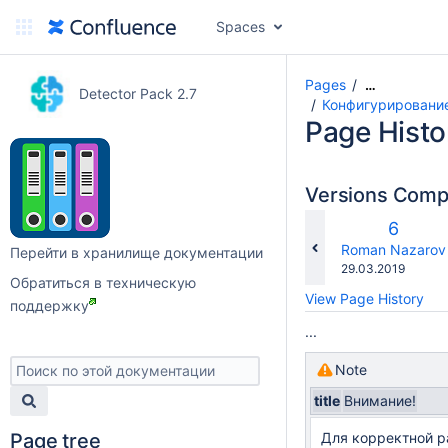
Spaces
Pages
…
Detector Pack 2.7
Конфигурирование
Page Histo
Versions Com
Old
6
Versio
changes.mady.b
Roman Nazarov
Перейти в хранилище документации
Saved
29.03.2019
Обратиться в техническую
on
View Page History
поддержку
...
Note
title
Внимание!
Page tree
Для корректной 