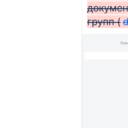
докумен
групп (
d
Pow