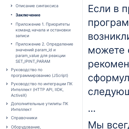
Если в 
Описание синтаксиса
Заключeние
програм
Приложение 1. Приоритеты
команд начала и остановки
возникл
записи
Приложение 2. Определение
можете 
значений param_id и
param_value для реакции
рекомен
SET_IPINT_PARAM
Руководство по
сформул
программированию (JScript)
Руководство по интеграции ПК
следующ
Интеллект (HTTP API, IIDK,
ActiveX)
Дополнительные утилиты ПК
...
Интеллект
Справочники
Мы всег
Оборудование,