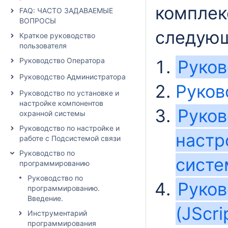
компле
FAQ: ЧАСТО ЗАДАВАЕМЫЕ
ВОПРОСЫ
следующ
Краткое руководство
пользователя
Руководство Оператора
Руков
Руководство Администратора
Руков
Руководство по установке и
настройке компонентов
Руков
охранной системы
Руководство по настройке и
настр
работе с Подсистемой связи
Руководство по
сист
программированию
Руководство по
Руков
программированию.
Введение.
(JScri
Инструментарий
программирования