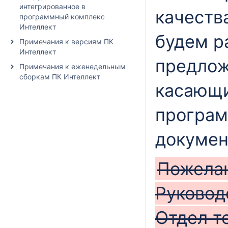
интегрированное в
качеств
программный комплекс
Интеллект
будем 
Примечания к версиям ПК
Интеллект
предлож
Примечания к еженедельным
сборкам ПК Интеллект
касающи
програм
докумен
Пожелан
Руковод
Отдел т