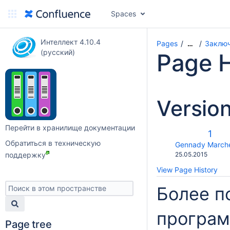
Spaces
Интеллект 4.10.4
Pages
Заклю
…
(русский)
Page H
Versio
Перейти в хранилище документации
Old
1
Обратиться в техническую
Vers
changes.mady.b
Gennady March
Saved
поддержку
25.05.2015
on
View Page History
Более п
програ
Page tree