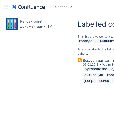
Spaces
Репозиторий
Labelled c
документации ITV
This list shows content ta
гражданин-милици
To add a label to the list
Labels.
Документация для п
06.03.2013
•
Vadim B
руководство
а
активация
гра
jscript
поиск