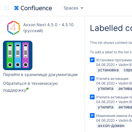
Spaces
Axxon Next 4.5.0 - 4.5.10
Labelled c
(русский)
This list shows content ta
To add a label to the list
Установка программ
04.06.2020
•
Vadim B
установка
сер
Перейти в хранилище документации
Утилита активации
Обратиться в техническую
04.06.2020
•
Vadim B
утилита
актив
поддержку
Утилита активации 
04.06.2020
•
Vadim B
утилита
актив
Изменение имени A
04.06.2020
•
Vadim B
axxon-домен