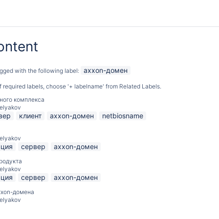
ontent
axxon-домен
gged with the following label:
 of required labels, choose '+ labelname' from Related Labels.
ного комплекса
elyakov
вер
клиент
axxon-домен
netbiosname
elyakov
ация
сервер
axxon-домен
продукта
elyakov
ация
сервер
axxon-домен
xxon-домена
elyakov