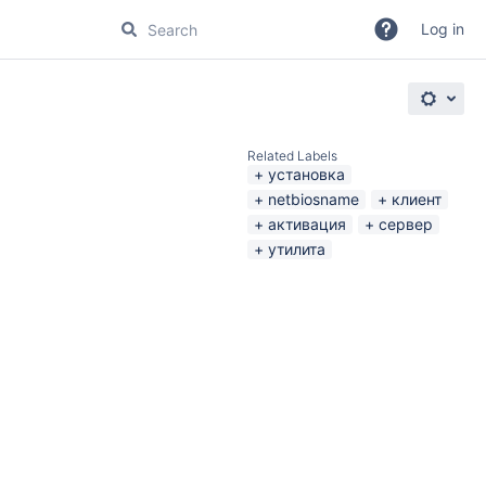
Log in
Related Labels
установка
netbiosname
клиент
активация
сервер
утилита